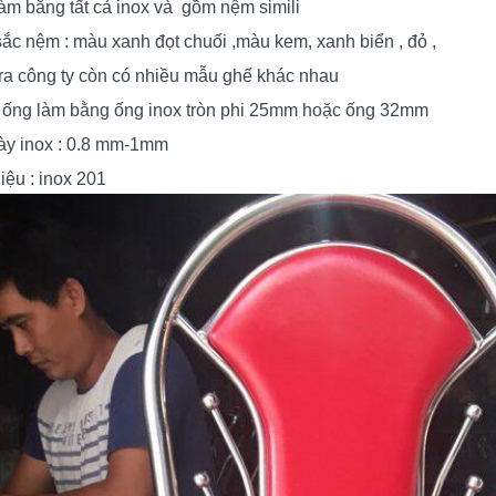
àm bằng tất cả inox và gồm nệm simili
ắc nệm : màu xanh đọt chuối ,màu kem, xanh biển , đỏ ,
ra công ty còn có nhiều mẫu ghế khác nhau
 ống làm bằng ống inox tròn phi 25mm hoặc ống 32mm
ày inox : 0.8 mm-1mm
 liệu : inox 201