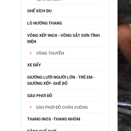
GHẾ XÍCH ĐU
LÒ NƯỚNG THANG
VÕNG XẾP INOX - VÕNG SẮT SƠN TĨNH
ĐIỆN
VÕNG THUYỀN
XE ĐẨY
GIƯỜNG LƯỚI NGƯỜI LỚN - TRẺ EM -
GIƯỜNG XẾP- GHẾ BỐ
SÀO PHƠI ĐỒ
SÀO PHƠI ĐỒ CHÂN VUÔNG
THANG INOX -THANG NHÔM