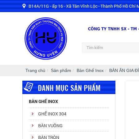
B14A/11G - ấp 16 - Xã Tân Vĩnh Lộc - Thành Phố Hồ Chí 
S
Trang chủ
Sản phẩm
Bàn Ghế Inox
BÀN ĂN GIA Đ
DANH MỤC SẢN PHẨM
BÀN GHẾ INOX
GHẾ INOX 304
BÀN VUÔNG
BÀN TRÒN