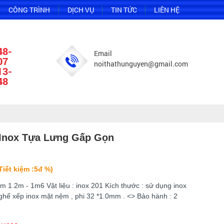
CÔNG TRÌNH
DỊCH VỤ
TIN TỨC
LIÊN HỆ
48-
Email
07
noithathunguyen@gmail.com
13-
48
Inox Tựa Lưng Gấp Gọn
Tiết kiệm :5đ %)
im 1.2m - 1m6 Vật liệu : inox 201 Kích thước : sử dụng inox
ghế xếp inox mặt nệm , phi 32 *1.0mm . <
> Bảo hành : 2