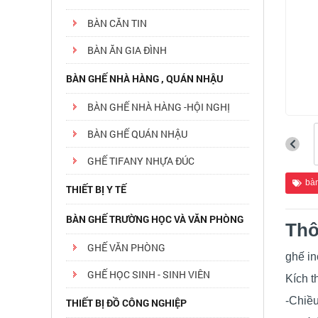
BÀN CĂN TIN
BÀN ĂN GIA ĐÌNH
BÀN GHẾ NHÀ HÀNG , QUÁN NHẬU
BÀN GHẾ NHÀ HÀNG -HỘI NGHỊ
BÀN GHẾ QUÁN NHẬU
GHẾ TIFANY NHỰA ĐÚC
bàn
THIẾT BỊ Y TẾ
BÀN GHẾ TRƯỜNG HỌC VÀ VĂN PHÒNG
Thô
GHẾ VĂN PHÒNG
ghế i
GHẾ HỌC SINH - SINH VIÊN
Kích 
-Chiều
THIẾT BỊ ĐỒ CÔNG NGHIỆP