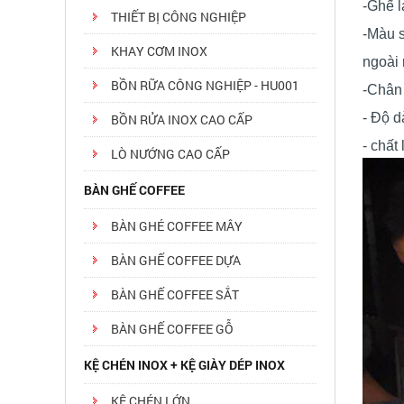
-Ghế l
THIẾT BỊ CÔNG NGHIỆP
-Màu s
KHAY CƠM INOX
ngoài 
BỒN RỮA CÔNG NGHIỆP - HU001
-Chân
- Độ d
BỒN RỬA INOX CAO CẤP
- chất
LÒ NƯỚNG CAO CẤP
BÀN GHẾ COFFEE
BÀN GHÉ COFFEE MÂY
BÀN GHẾ COFFEE DỰA
BÀN GHẾ COFFEE SẮT
BÀN GHẾ COFFEE GỖ
KỆ CHÉN INOX + KỆ GIÀY DÉP INOX
KỆ CHÉN LỚN