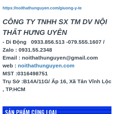
https://noithathunguyen.com/giuong-y-te
CÔNG TY TNHH SX TM DV NỘI
THẤT HƯNG UYÊN
- Di Động 0933.856.513 -079.555.1607 /
Zalo : 0931.55.2348
Email : noithathunguyen@gmail.com
web :
noithathunguyen.com
MST :0316498751
Trụ Sở :B14A/11G/ Ấp 16, Xã Tân Vĩnh Lộc
, TP.HCM
SẢN PHẨM CÙNG LOẠI