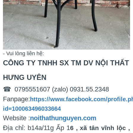
- Vui lòng liên hệ:
CÔNG TY TNHH SX TM DV NỘI THẤT
HƯNG UYÊN
☎ 0795551607 (zalo) 0931.55.2348
Fanpage:
https://www.facebook.com/profile.p
id=100063496033664
Website :
noithathunguyen.com
Địa chỉ: b14a/11g Ấp 1
6 , xã tân vĩnh lộc ,