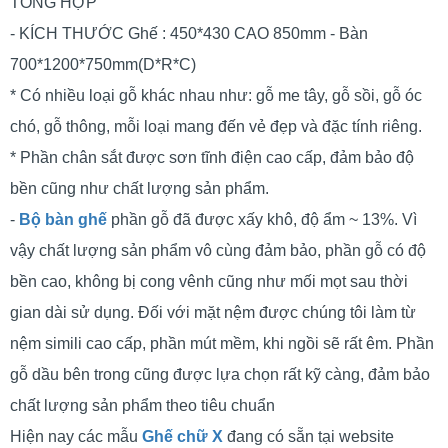
TỔNG HỢP
- KÍCH THƯỚC Ghế : 450*430 CAO 850mm - Bàn
700*1200*750mm(D*R*C)
* Có nhiều loại gỗ khác nhau như: gỗ me tây, gỗ sồi, gỗ óc
chó, gỗ thông, mỗi loại mang đến vẻ đẹp và đặc tính riêng.
* Phần chân sắt được sơn tĩnh điện cao cấp, đảm bảo độ
bền cũng như chất lượng sản phẩm.
-
Bộ bàn ghế
phần gỗ đã được xấy khô, độ ẩm ~ 13%. Vì
vậy chất lượng sản phẩm vô cùng đảm bảo, phần gỗ có độ
bền cao, không bị cong vênh cũng như mối mọt sau thời
gian dài sử dụng. Đối với mặt nệm được chúng tôi làm từ
nệm simili cao cấp, phần mút mềm, khi ngồi sẽ rất êm. Phần
gỗ dầu bên trong cũng được lựa chọn rất kỹ càng, đảm bảo
chất lượng sản phẩm theo tiêu chuẩn
Hiện nay các mẫu
Ghế chữ X
đang có sẵn tại website