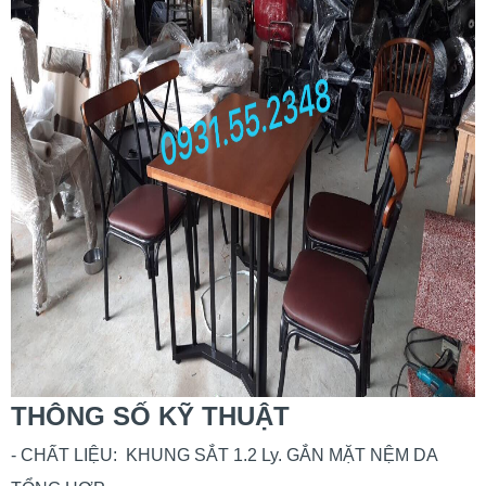
THÔNG SỐ KỸ THUẬT
- CHẤT LIỆU: KHUNG SẮT 1.2 Ly. GẮN MẶT NỆM DA