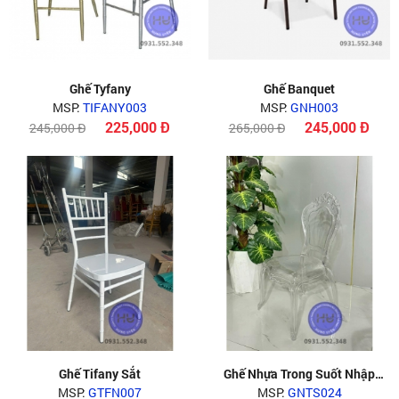
Ghế Tyfany
Ghế Banquet
MSP:
TIFANY003
MSP:
GNH003
225,000 Đ
245,000 Đ
245,000 Đ
265,000 Đ
Ghế Tifany Sắt
Ghế Nhựa Trong Suốt Nhập
MSP:
GTFN007
MSP:
Khẩu
GNTS024