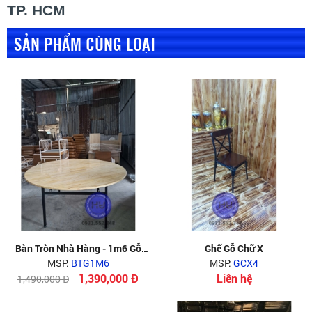
TP. HCM
SẢN PHẨM CÙNG LOẠI
Bàn Tròn Nhà Hàng - 1m6 Gỗ
Ghế Gỗ Chữ X
MSP:
Thông
BTG1M6
MSP:
GCX4
1,390,000 Đ
Liên hệ
1,490,000 Đ