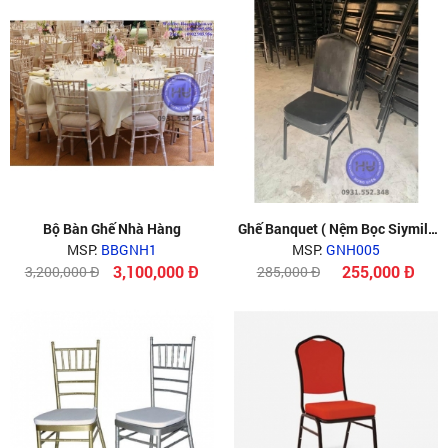
Bộ Bàn Ghế Nhà Hàng
Ghế Banquet ( Nệm Bọc Siymily
MSP:
BBGNH1
MSP:
GNH005
)
3,100,000 Đ
255,000 Đ
3,200,000 Đ
285,000 Đ