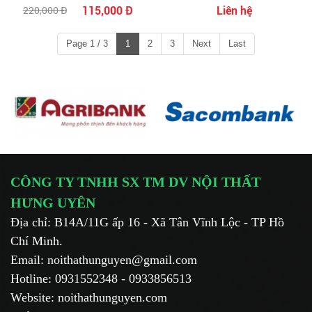
115,000 Đ
Liên hệ
220,000 Đ
Page 1 / 3
1
2
3
Next
Last
CÔNG TY TNHH SX TM DV NỘI THẤT
HƯNG UYÊN
Địa chỉ: B14A/11G ấp 16 - Xã Tân Vĩnh Lộc - TP Hồ
Chí Minh.
Email: noithathunguyen@gmail.com
Hotline: 0931552348 - 0933856513
Website: noithathunguyen.com