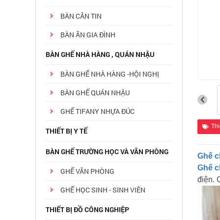
BÀN CĂN TIN
BÀN ĂN GIA ĐÌNH
BÀN GHẾ NHÀ HÀNG , QUÁN NHẬU
BÀN GHẾ NHÀ HÀNG -HỘI NGHỊ
BÀN GHẾ QUÁN NHẬU
GHẾ TIFANY NHỰA ĐÚC
Thi
THIẾT BỊ Y TẾ
BÀN GHẾ TRƯỜNG HỌC VÀ VĂN PHÒNG
Ghế c
Ghế c
GHẾ VĂN PHÒNG
điện. 
GHẾ HỌC SINH - SINH VIÊN
THIẾT BỊ ĐỒ CÔNG NGHIỆP