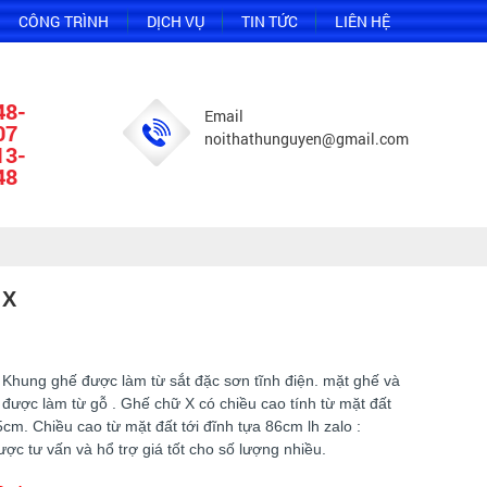
CÔNG TRÌNH
DỊCH VỤ
TIN TỨC
LIÊN HỆ
48-
Email
07
noithathunguyen@gmail.com
13-
48
 X
ung ghế được làm từ sắt đặc sơn tĩnh điện. mặt ghế và
được làm từ gỗ . Ghế chữ X có chiều cao tính từ mặt đất
cm. Chiều cao từ mặt đất tới đĩnh tựa 86cm lh zalo :
ợc tư vấn và hổ trợ giá tốt cho số lượng nhiều.