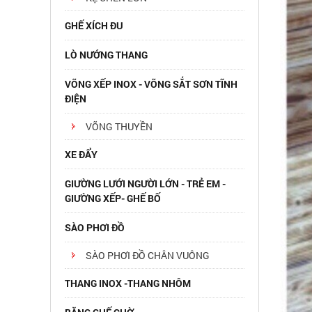
GHẾ XÍCH ĐU
LÒ NƯỚNG THANG
VÕNG XẾP INOX - VÕNG SẮT SƠN TĨNH
ĐIỆN
VÕNG THUYỀN
XE ĐẨY
GIƯỜNG LƯỚI NGƯỜI LỚN - TRẺ EM -
GIƯỜNG XẾP- GHẾ BỐ
SÀO PHƠI ĐỒ
SÀO PHƠI ĐỒ CHÂN VUÔNG
THANG INOX -THANG NHÔM