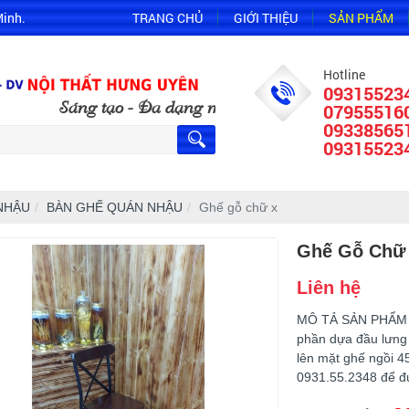
Minh.
TRANG CHỦ
GIỚI THIỆU
SẢN PHẨM
Hotline
09315523
ạo - Đa dạng mẫu mã
07955516
09338565
09315523
NHẬU
BÀN GHẾ QUÁN NHẬU
Ghế gỗ chữ x
Ghế Gỗ Chữ
Liên hệ
MÔ TẢ SẢN PHẨM Kh
phần dựa đầu lưng 
lên mặt ghế ngồi 45
0931.55.2348 để đư