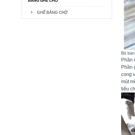
BĂNG GHẾ CHỜ
GHẾ BĂNG CHỜ
Bộ bàn
Phần c
Phần 
cong v
mút mề
tiêu ch