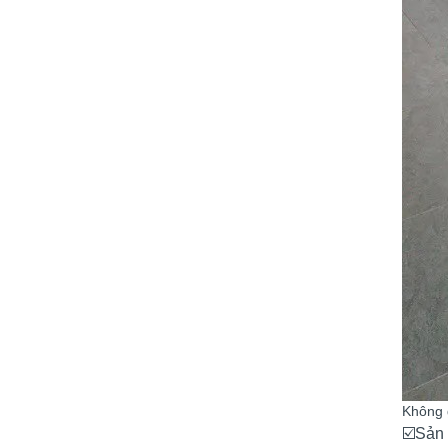
Không 
☑️Sản 