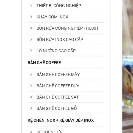
THIẾT BỊ CÔNG NGHIỆP
KHAY CƠM INOX
BỒN RỮA CÔNG NGHIỆP - HU001
BỒN RỬA INOX CAO CẤP
LÒ NƯỚNG CAO CẤP
BÀN GHẾ COFFEE
BÀN GHÉ COFFEE MÂY
BÀN GHẾ COFFEE DỰA
BÀN GHẾ COFFEE SẮT
BÀN GHẾ COFFEE GỖ
KỆ CHÉN INOX + KỆ GIÀY DÉP INOX
KỆ CHÉN LỚN