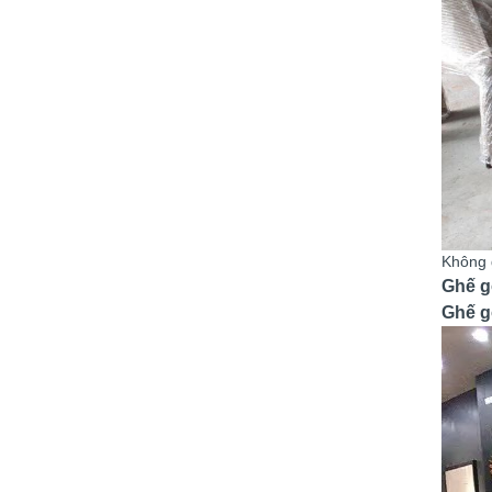
Không 
Ghế g
Ghế g