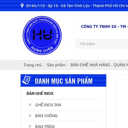
B14A/11G - ấp 16 - Xã Tân Vĩnh Lộc - Thành Phố Hồ Chí 
Sáng t
Trang chủ
Sản phẩm
BÀN GHẾ NHÀ HÀNG , QUÁN 
DANH MỤC SẢN PHẨM
BÀN GHẾ INOX
GHẾ INOX 304
BÀN VUÔNG
BÀN TRÒN